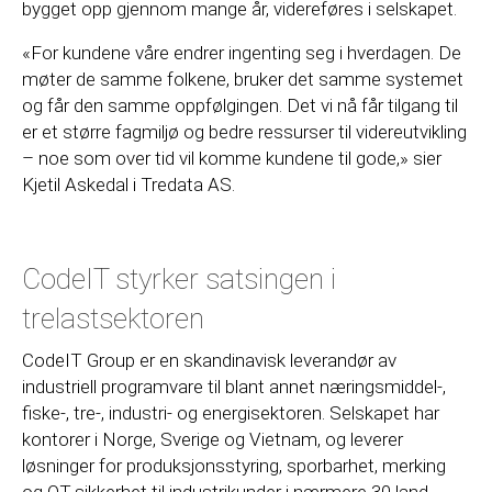
bygget opp gjennom mange år, videreføres i selskapet.
«For kundene våre endrer ingenting seg i hverdagen. De
møter de samme folkene, bruker det samme systemet
og får den samme oppfølgingen. Det vi nå får tilgang til
er et større fagmiljø og bedre ressurser til videreutvikling
– noe som over tid vil komme kundene til gode,» sier
Kjetil Askedal i Tredata AS.
CodeIT styrker satsingen i
trelastsektoren
CodeIT Group er en skandinavisk leverandør av
industriell programvare til blant annet næringsmiddel-,
fiske-, tre-, industri- og energisektoren. Selskapet har
kontorer i Norge, Sverige og Vietnam, og leverer
løsninger for produksjonsstyring, sporbarhet, merking
og OT-sikkerhet til industrikunder i nærmere 30 land.