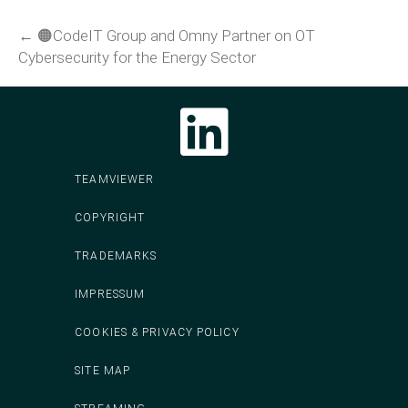
← 🟠CodeIT Group and Omny Partner on OT
Cybersecurity for the Energy Sector
Follow CodeIT on LinkedIn
TEAMVIEWER
COPYRIGHT
TRADEMARKS
IMPRESSUM
COOKIES & PRIVACY POLICY
SITE MAP