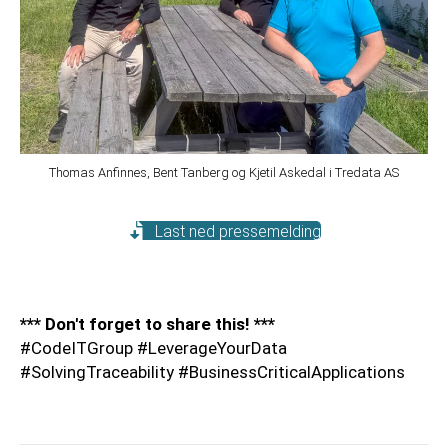
Thomas Anfinnes, Bent Tanberg og Kjetil Askedal i Tredata AS
Last ned pressemelding
*** Don't forget to share this! ***
#CodeITGroup #LeverageYourData
#SolvingTraceability #BusinessCriticalApplications